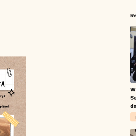
R
W
S
d