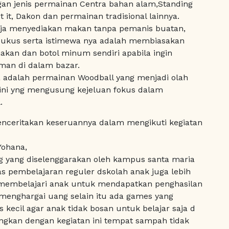
gan jenis permainan Centra bahan alam,Standing
est it, Dakon dan permainan tradisional lainnya.
eja menyediakan makan tanpa pemanis buatan,
ukus serta istimewa nya adalah membiasakan
kan dan botol minum sendiri apabila ingin
n di dalam bazar.
a adalah permainan Woodball yang menjadi olah
 ini yng mengusung kejeluan fokus dalam
.
enceritakan keseruannya dalam mengikuti kegiatan
Yohana,
ng yang diselenggarakan oleh kampus santa maria
tas pembelajaran reguler dskolah anak juga lebih
n membelajari anak untuk mendapatkan penghasilan
menghargai uang selain itu ada games yang
 kecil agar anak tidak bosan untuk belajar saja d
ngkan dengan kegiatan ini tempat sampah tidak