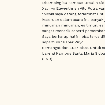
Disamping itu kampus Ursulin Sid
Xaviryo Eleventhrish Vito Putra yan
"Meski saya datang terlambat untu
keseruan dalam acara ini, banyak j
minuman minuman, es timun, es te
sangat menarik seperti persembaha
Saya berharap hal ini bisa terus di
seperti ini." Papar Viryo.
Semangat dan Luar biasa untuk s
bareng Kampus Santa Maria Sidoar
(FND)