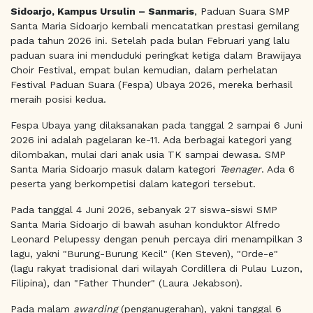
Sidoarjo, Kampus Ursulin – Sanmaris
, Paduan Suara SMP
Santa Maria Sidoarjo kembali mencatatkan prestasi gemilang
pada tahun 2026 ini. Setelah pada bulan Februari yang lalu
paduan suara ini menduduki peringkat ketiga dalam Brawijaya
Choir Festival, empat bulan kemudian, dalam perhelatan
Festival Paduan Suara (Fespa) Ubaya 2026, mereka berhasil
meraih posisi kedua.
Fespa Ubaya yang dilaksanakan pada tanggal 2 sampai 6 Juni
2026 ini adalah pagelaran ke-11. Ada berbagai kategori yang
dilombakan, mulai dari anak usia TK sampai dewasa. SMP
Santa Maria Sidoarjo masuk dalam kategori
Teenager
. Ada 6
peserta yang berkompetisi dalam kategori tersebut.
Pada tanggal 4 Juni 2026, sebanyak 27 siswa-siswi SMP
Santa Maria Sidoarjo di bawah asuhan konduktor Alfredo
Leonard Pelupessy dengan penuh percaya diri menampilkan 3
lagu, yakni "Burung-Burung Kecil" (Ken Steven), "Orde-e"
(lagu rakyat tradisional dari wilayah Cordillera di Pulau Luzon,
Filipina), dan "Father Thunder" (Laura Jekabson).
Pada malam
awarding
(penganugerahan), yakni tanggal 6