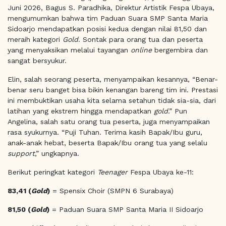
Juni 2026, Bagus S. Paradhika, Direktur Artistik Fespa Ubaya,
mengumumkan bahwa tim Paduan Suara SMP Santa Maria
Sidoarjo mendapatkan posisi kedua dengan nilai 81,50 dan
meraih kategori
Gold
. Sontak para orang tua dan peserta
yang menyaksikan melalui tayangan
online
bergembira dan
sangat bersyukur.
Elin, salah seorang peserta, menyampaikan kesannya, “Benar-
benar seru banget bisa bikin kenangan bareng tim ini. Prestasi
ini membuktikan usaha kita selama setahun tidak sia-sia, dari
latihan yang ekstrem hingga mendapatkan
gold
.” Pun
Angelina, salah satu orang tua peserta, juga menyampaikan
rasa syukurnya. “Puji Tuhan. Terima kasih Bapak/Ibu guru,
anak-anak hebat, beserta Bapak/Ibu orang tua yang selalu
support
,” ungkapnya.
Berikut peringkat kategori
Teenager
Fespa Ubaya ke-11:
83,41 (
Gold
)
= Spensix Choir (SMPN 6 Surabaya)
81,50 (
Gold
)
= Paduan Suara SMP Santa Maria II Sidoarjo