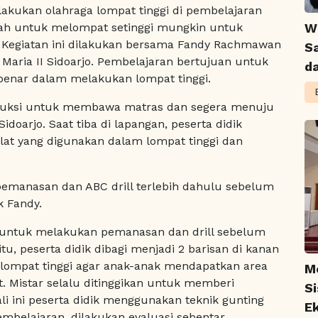
akukan olahraga lompat tinggi di pembelajaran
lah untuk melompat setinggi mungkin untuk
W
u. Kegiatan ini dilakukan bersama Fandy Rachmawan
S
Maria II Sidoarjo. Pembelajaran bertujuan untuk
d
benar dalam melakukan lompat tinggi.
nstruksi untuk membawa matras dan segera menuju
doarjo. Saat tiba di lapangan, peserta didik
t yang digunakan dalam lompat tinggi dan
pemanasan dan ABC drill terlebih dahulu sebelum
k Fandy.
ksi untuk melakukan pemanasan dan drill sebelum
tu, peserta didik dibagi menjadi 2 barisan di kanan
r lompat tinggi agar anak-anak mendapatkan area
M
 Mistar selalu ditinggikan untuk memberi
S
li ini peserta didik menggunakan teknik gunting
Ek
embelajaran, dilakukan evaluasi sebentar.