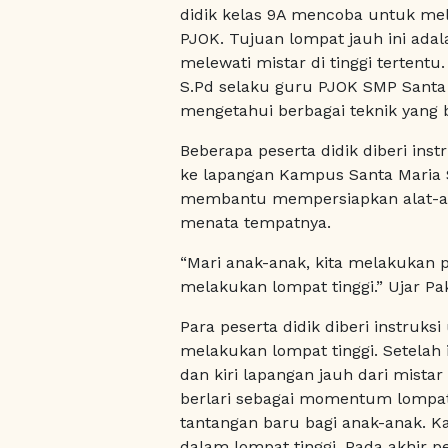
didik kelas 9A mencoba untuk mel
PJOK. Tujuan lompat jauh ini ada
melewati mistar di tinggi tertent
S.Pd selaku guru PJOK SMP Santa 
mengetahui berbagai teknik yang 
Beberapa peserta didik diberi i
ke lapangan Kampus Santa Maria Si
membantu mempersiapkan alat-ala
menata tempatnya.
“Mari anak-anak, kita melakukan 
melakukan lompat tinggi.” Ujar Pa
Para peserta didik diberi instru
melakukan lompat tinggi. Setelah i
dan kiri lapangan jauh dari mista
berlari sebagai momentum lompat.
tantangan baru bagi anak-anak. Ka
dalam lompat tinggi. Pada akhir p