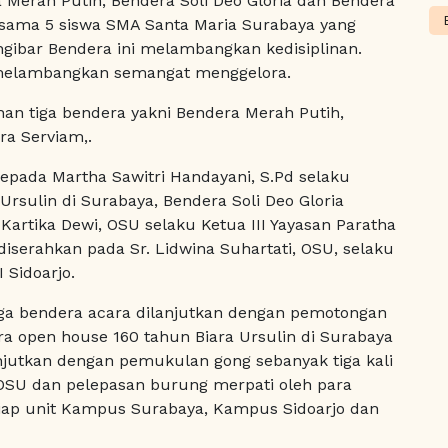
erah Putih, Bendera Soli Deo Gloria dan Bendera
rsama 5 siswa SMA Santa Maria Surabaya yang
ibar Bendera ini melambangkan kedisiplinan.
melambangkan semangat menggelora.
han tiga bendera yakni Bendera Merah Putih,
ra Serviam,.
epada Martha Sawitri Handayani, S.Pd selaku
Ursulin di Surabaya, Bendera Soli Deo Gloria
Kartika Dewi, OSU selaku Ketua III Yayasan Paratha
iserahkan pada Sr. Lidwina Suhartati, OSU, selaku
 Sidoarjo.
tiga bendera acara dilanjutkan dengan pemotongan
ra open house 160 tahun Biara Ursulin di Surabaya
lanjutkan dengan pemukulan gong sebanyak tiga kali
, OSU dan pelepasan burung merpati oleh para
tiap unit Kampus Surabaya, Kampus Sidoarjo dan