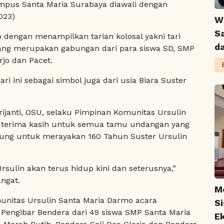
ampus Santa Maria Surabaya diawali dengan
023)
W
S
 dengan menampilkan tarian kolosal yakni tari
d
yang merupakan gabungan dari para siswa SD, SMP
jo dan Pacet.
ri ini sebagai simbol juga dari usia Biara Suster
ijanti, OSU, selaku Pimpinan Komunitas Ursulin
terima kasih untuk semua tamu undangan yang
ung untuk merayakan 160 Tahun Suster Ursulin
sulin akan terus hidup kini dan seterusnya,”
ngat.
M
unitas Ursulin Santa Maria Darmo acara
S
n Pengibar Bendera dari 49 siswa SMP Santa Maria
Ek