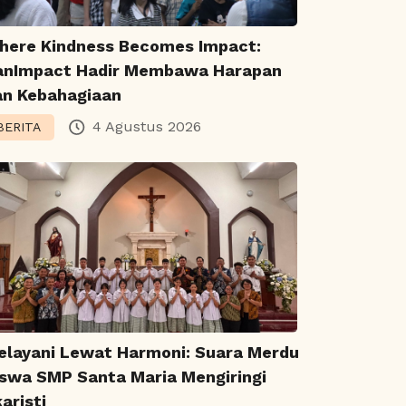
here Kindness Becomes Impact:
anImpact Hadir Membawa Harapan
an Kebahagiaan
4 Agustus 2026
BERITA
elayani Lewat Harmoni: Suara Merdu
iswa SMP Santa Maria Mengiringi
aristi