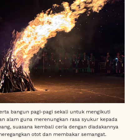
erta bangun pagi-pagi sekali untuk mengikuti
gan alam guna merenungkan rasa syukur kepada
enang, suasana kembali ceria dengan diadakannya
eregangkan otot dan membakar semangat.