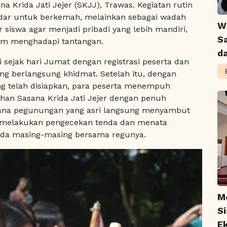
a Krida Jati Jejer (SKJJ), Trawas. Kegiatan rutin
adar untuk berkemah, melainkan sebagai wadah
W
siswa agar menjadi pribadi yang lebih mandiri,
S
alam menghadapi tantangan.
d
i sejak hari Jumat dengan registrasi peserta dan
g berlangsung khidmat. Setelah itu, dengan
g telah disiapkan, para peserta menempuh
an Sasana Krida Jati Jejer dengan penuh
uasana pegunungan yang asri langsung menyambut
s melakukan pengecekan tenda dan menata
enda masing-masing bersama regunya.
M
S
Ek